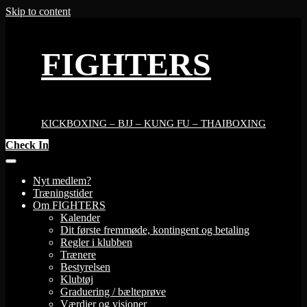
Skip to content
FIGHTERS
KICKBOXING – BJJ – KUNG FU – THAIBOXING
Check In
Nyt medlem?
Træningstider
Om FIGHTERS
Kalender
Dit første fremmøde, kontingent og betaling
Regler i klubben
Trænere
Bestyrelsen
Klubtøj
Graduering / bælteprøve
Værdier og visioner