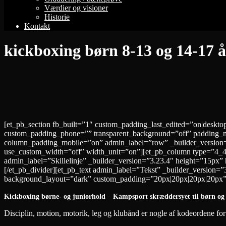
Værdier og visioner
Historie
Kontakt
kickboxing børn 8-13 og 14-17 å
[et_pb_section fb_built=”1″ custom_padding_last_edited=”on|deskt
custom_padding_phone=”” transparent_background=”off” padding_m
column_padding_mobile=”on” admin_label=”row” _builder_version=”
use_custom_width=”off” width_unit=”on”][et_pb_column type=”4_4″ 
admin_label=”Skillelinje” _builder_version=”3.23.4″ height=”15px
[/et_pb_divider][et_pb_text admin_label=”Tekst” _builder_version=
background_layout=”dark” custom_padding=”20px|20px|20px|20px” bo
Kickboxing børne- og juniorhold – Kampsport skræddersyet til børn og 
Disciplin, motion, motorik, leg og klubånd er nogle af kodeordene for 