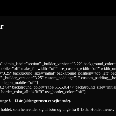
r
op” admin_label=”section” _builder_version=”3.22″ background_color
obile=”off” make_fullwidth=”off” use_custom_width=”off” width_un
3.25″ background_size=”initial” background_position=”top_left” ba
_builder_version=”3.25″ custom_padding=”|||” custom_padding__hove
” hide_on_mobile=”off”]
”3.27.4″ background_color=”rgba(5,5,5,0.47)” background_size=”initi
rder_color_all=”#ffffff” use_border_color=”off”]
unge 8 – 13 år (aldersgrænsen er vejledende).
holdet, som henvender sig til børn og unge fra 8-13 år. Holdet træner: