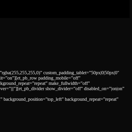
=”rgba(255,255,255,0)” custom_padding_tablet=”50px|0|50px|0″
it=”on”][et_pb_row padding_mobile=”off”
ckground_repeat=”repeat” make_fullwidth=”off”
r=”|||”][et_pb_divider show_divider=”off” disabled_on=”|on|on”
al” background_position=”top_left” background_repeat=”repeat”