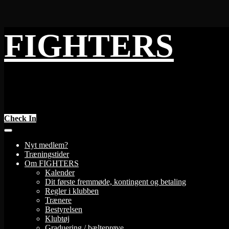
Skip
FIGHTERS
to
content
Check In
Nyt medlem?
Træningstider
Om FIGHTERS
Kalender
Dit første fremmøde, kontingent og betaling
Regler i klubben
Trænere
Bestyrelsen
Klubtøj
Graduering / bælteprøve