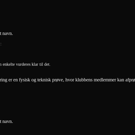
t navn.
)
:
enkelte vurderes klar til det.
n graduering er en fysisk og teknisk prøve, hvor klubbens med
t navn.