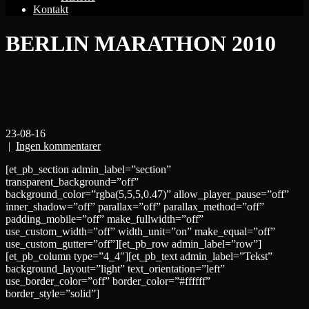
Kontakt
BERLIN MARATHON 2010
23-08-16
|
Ingen kommentarer
[et_pb_section admin_label=”section”
transparent_background=”off”
background_color=”rgba(5,5,5,0.47)” allow_player_pause=”off”
inner_shadow=”off” parallax=”off” parallax_method=”off”
padding_mobile=”off” make_fullwidth=”off”
use_custom_width=”off” width_unit=”on” make_equal=”off”
use_custom_gutter=”off”][et_pb_row admin_label=”row”]
[et_pb_column type=”4_4″][et_pb_text admin_label=”Tekst”
background_layout=”light” text_orientation=”left”
use_border_color=”off” border_color=”#ffffff”
border_style=”solid”]