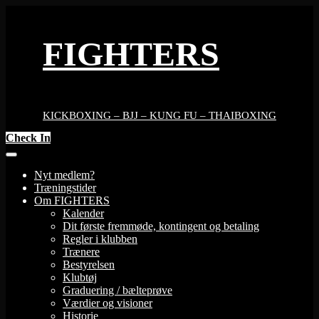
Skip
to
content
FIGHTERS
KICKBOXING – BJJ – KUNG FU – THAIBOXING
Check In
Nyt medlem?
Træningstider
Om FIGHTERS
Kalender
Dit første fremmøde, kontingent og betaling
Regler i klubben
Trænere
Bestyrelsen
Klubtøj
Graduering / bælteprøve
Værdier og visioner
Historie