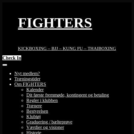
Skip
to
content
FIGHTERS
KICKBOXING – BJJ – KUNG FU – THAIBOXING
Check In
Nyt medlem?
Træningstider
Om FIGHTERS
Kalender
Dit første fremmøde, kontingent og betaling
Regler i klubben
Trænere
Bestyrelsen
Klubtøj
Graduering / bælteprøve
Værdier og visioner
Historie