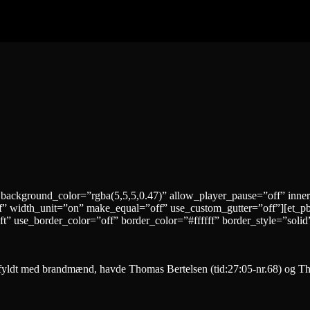
 background_color=”rgba(5,5,5,0.47)” allow_player_pause=”off” inne
” width_unit=”on” make_equal=”off” use_custom_gutter=”off”][et_p
t” use_border_color=”off” border_color=”#ffffff” border_style=”solid
den fyldt med brandmænd, havde Thomas Bertelsen (tid:27:05-nr.68) og T