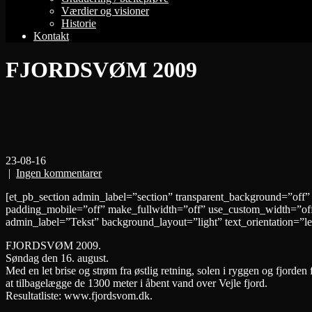
Værdier og visioner
Historie
Kontakt
FJORDSVØM 2009
23-08-16
|
Ingen kommentarer
[et_pb_section admin_label=”section” transparent_background=”off”
padding_mobile=”off” make_fullwidth=”off” use_custom_width=”off
admin_label=”Tekst” background_layout=”light” text_orientation=”lef
FJORDSVØM 2009.
Søndag den 16. august.
Med en let brise og strøm fra østlig retning, solen i ryggen og fjor
at tilbagelægge de 1300 meter i åbent vand over Vejle fjord.
Resultatliste: www.fjordsvom.dk.