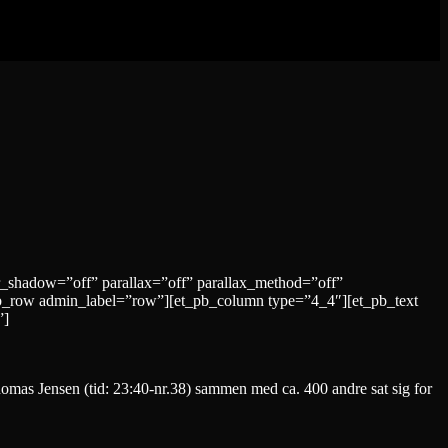
r_shadow=”off” parallax=”off” parallax_method=”off”
b_row admin_label=”row”][et_pb_column type=”4_4″][et_pb_text
”]
homas Jensen (tid: 23:40-nr.38) sammen med ca. 400 andre sat sig for