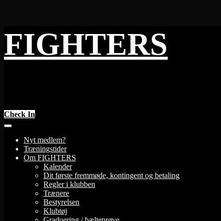
Skip
FIGHTERS
to
content
Check In
Nyt medlem?
Træningstider
Om FIGHTERS
Kalender
Dit første fremmøde, kontingent og betaling
Regler i klubben
Trænere
Bestyrelsen
Klubtøj
Graduering / bælteprøve