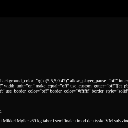
 background_color=”rgba(5,5,5,0.47)” allow_player_pause=”off” inne
” width_unit=”on” make_equal=”off” use_custom_gutter=”off”][et_p
t” use_border_color=”off” border_color=”#ffffff” border_style=”solid
.
at Mikkel Møller -69 kg taber i semifinalen imod den tyske VM sølvvin