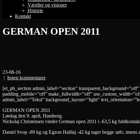
Værdier og visioner
Historie
Kontakt
GERMAN OPEN 2011
23-08-16
|
Ingen kommentarer
[et_pb_section admin_label=”section” transparent_background=”off”
padding_mobile=”off” make_fullwidth=”off” use_custom_width=”off
admin_label=”Tekst” background_layout=”light” text_orientation=”lef
GERMAN OPEN 2011
Lørdag den 9. april, Hamborg.
Nickolaj Christensen vinder German open 2011 i -63,5 kg fuldkontakt
Daniel Svop -89 kg og Egzon Halilaj -42 kg tager begge sølv, imens 