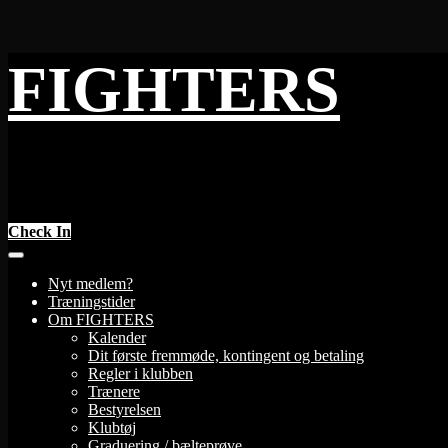
Skip
FIGHTERS
to
content
Check In
Nyt medlem?
Træningstider
Om FIGHTERS
Kalender
Dit første fremmøde, kontingent og betaling
Regler i klubben
Trænere
Bestyrelsen
Klubtøj
Graduering / bælteprøve