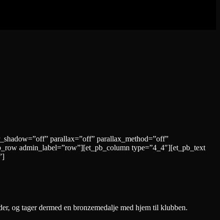
r_shadow=”off” parallax=”off” parallax_method=”off”
b_row admin_label=”row”][et_pb_column type=”4_4″][et_pb_text
”]
der, og tager dermed en bronzemedalje med hjem til klubben.