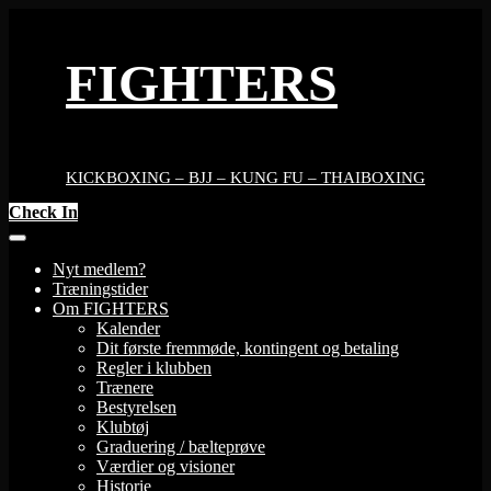
Skip
to
content
FIGHTERS
KICKBOXING – BJJ – KUNG FU – THAIBOXING
Check In
Nyt medlem?
Træningstider
Om FIGHTERS
Kalender
Dit første fremmøde, kontingent og betaling
Regler i klubben
Trænere
Bestyrelsen
Klubtøj
Graduering / bælteprøve
Værdier og visioner
Historie