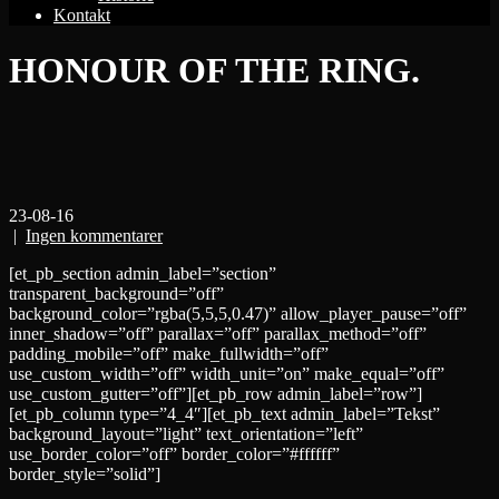
Kontakt
HONOUR OF THE RING.
23-08-16
|
Ingen kommentarer
[et_pb_section admin_label=”section”
transparent_background=”off”
background_color=”rgba(5,5,5,0.47)” allow_player_pause=”off”
inner_shadow=”off” parallax=”off” parallax_method=”off”
padding_mobile=”off” make_fullwidth=”off”
use_custom_width=”off” width_unit=”on” make_equal=”off”
use_custom_gutter=”off”][et_pb_row admin_label=”row”]
[et_pb_column type=”4_4″][et_pb_text admin_label=”Tekst”
background_layout=”light” text_orientation=”left”
use_border_color=”off” border_color=”#ffffff”
border_style=”solid”]