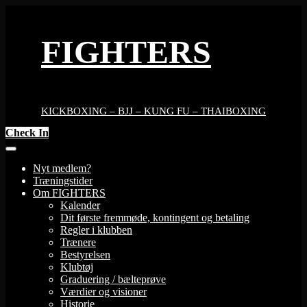
Skip
to
content
FIGHTERS
KICKBOXING – BJJ – KUNG FU – THAIBOXING
Check In
Nyt medlem?
Træningstider
Om FIGHTERS
Kalender
Dit første fremmøde, kontingent og betaling
Regler i klubben
Trænere
Bestyrelsen
Klubtøj
Graduering / bælteprøve
Værdier og visioner
Historie