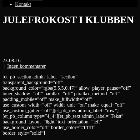
Kontakt
JULEFROKOST I KLUBBEN
23-08-16
|
Ingen kommentarer
[et_pb_section admin_label=”section”
transparent_background=”off”
background_color=”rgba(5,5,5,0.47)” allow_player_pause=”off”
inner_shadow=”off” parallax=”off” parallax_method=”off”
padding_mobile=”off” make_fullwidth=”off”
use_custom_width=”off” width_unit=”on” make_equal=”off”
use_custom_gutter=”off”][et_pb_row admin_label=”row”]
[et_pb_column type=”4_4″][et_pb_text admin_label=”Tekst”
background_layout=”light” text_orientation=”left”
use_border_color=”off” border_color=”#ffffff”
border_style=”solid”]