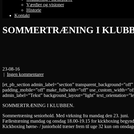
Værdier og visioner
Historie
Kontakt
SOMMERTRÆNING I KLUB
23-08-16
|
Ingen kommentarer
[et_pb_section admin_label=”section” transparent_background=”off”
padding_mobile=”off” make_fullwidth=”off” use_custom_width=”off
admin_label=”Tekst” background_layout=”light” text_orientation=”lef
SOMMERTRÆNING I KLUBBEN.
Sommertræning seniorhold. Med virkning fra mandag den 23. juni.
Fællestræning mandag og onsdag 18.00-19.15 for kickboxing begyn
Kickboxing børne- / juniorhold træner frem til uge 32 kun om onsdag