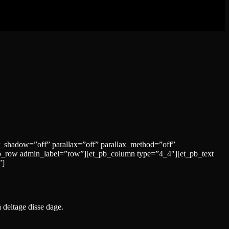
r_shadow=”off” parallax=”off” parallax_method=”off”
b_row admin_label=”row”][et_pb_column type=”4_4″][et_pb_text
”]
eltage disse dage.