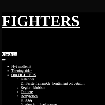
Skip
FIGHTERS
to
content
Check In
Nyt medlem?
Træningstider
Om FIGHTERS
Kalender
Dit første fremmøde, kontingent og betaling
Regler i klubben
Trænere
Bestyrelsen
Klubtøj
Graduering / bælteprøve