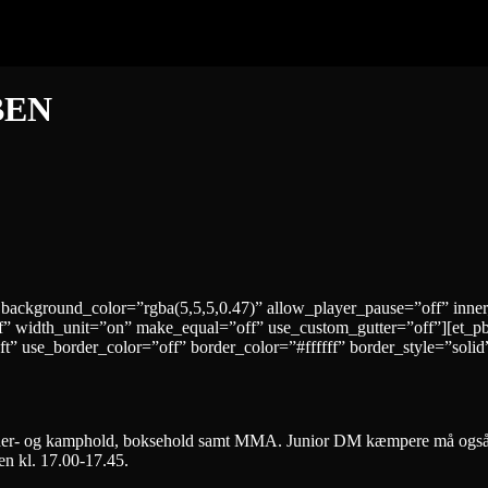
BEN
 background_color=”rgba(5,5,5,0.47)” allow_player_pause=”off” inne
” width_unit=”on” make_equal=”off” use_custom_gutter=”off”][et_p
t” use_border_color=”off” border_color=”#ffffff” border_style=”solid
der- og kamphold, boksehold samt MMA. Junior DM kæmpere må også d
en kl. 17.00-17.45.