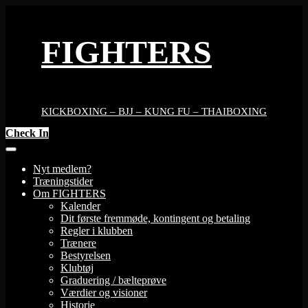
Skip
to
content
FIGHTERS
KICKBOXING – BJJ – KUNG FU – THAIBOXING
Check In
Nyt medlem?
Træningstider
Om FIGHTERS
Kalender
Dit første fremmøde, kontingent og betaling
Regler i klubben
Trænere
Bestyrelsen
Klubtøj
Graduering / bælteprøve
Værdier og visioner
Historie