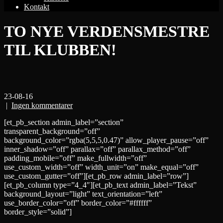
Kontakt
TO NYE VERDENSMESTRE
TIL KLUBBEN!
23-08-16
|
Ingen kommentarer
[et_pb_section admin_label=”section”
transparent_background=”off”
background_color=”rgba(5,5,5,0.47)” allow_player_pause=”off”
inner_shadow=”off” parallax=”off” parallax_method=”off”
padding_mobile=”off” make_fullwidth=”off”
use_custom_width=”off” width_unit=”on” make_equal=”off”
use_custom_gutter=”off”][et_pb_row admin_label=”row”]
[et_pb_column type=”4_4″][et_pb_text admin_label=”Tekst”
background_layout=”light” text_orientation=”left”
use_border_color=”off” border_color=”#ffffff”
border_style=”solid”]