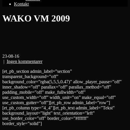
Kontakt
WAKO VM 2009
23-08-16
|
Ingen kommentarer
[et_pb_section admin_label=”section”
transparent_background=”off”
background_color=”rgba(5,5,5,0.47)” allow_player_pause=”off”
inner_shadow=”off” parallax=”off” parallax_method=”off”
padding_mobile=”off” make_fullwidth=”off”
use_custom_width=”off” width_unit=”on” make_equal=”off”
use_custom_gutter=”off”][et_pb_row admin_label=”row”]
[et_pb_column type=”4_4″][et_pb_text admin_label=”Tekst”
background_layout=”light” text_orientation=”left”
use_border_color=”off” border_color=”#ffffff”
border_style=”solid”]