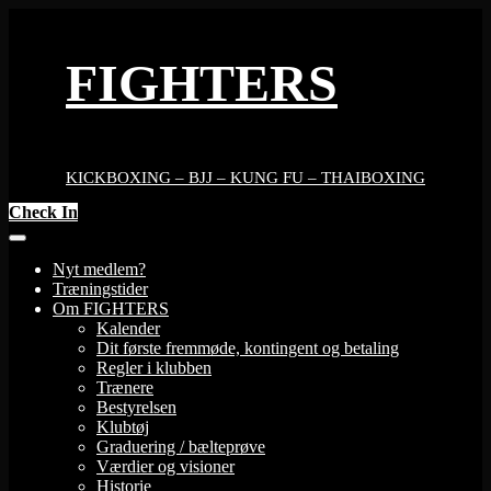
Skip
to
content
FIGHTERS
KICKBOXING – BJJ – KUNG FU – THAIBOXING
Check In
Nyt medlem?
Træningstider
Om FIGHTERS
Kalender
Dit første fremmøde, kontingent og betaling
Regler i klubben
Trænere
Bestyrelsen
Klubtøj
Graduering / bælteprøve
Værdier og visioner
Historie