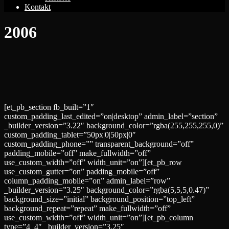
Kontakt
2006
[et_pb_section fb_built=”1″
custom_padding_last_edited=”on|desktop” admin_label=”section”
_builder_version=”3.22″ background_color=”rgba(255,255,255,0)”
custom_padding_tablet=”50px|0|50px|0″
custom_padding_phone=”” transparent_background=”off”
padding_mobile=”off” make_fullwidth=”off”
use_custom_width=”off” width_unit=”on”][et_pb_row
use_custom_gutter=”on” padding_mobile=”off”
column_padding_mobile=”on” admin_label=”row”
_builder_version=”3.25″ background_color=”rgba(5,5,5,0.47)”
background_size=”initial” background_position=”top_left”
background_repeat=”repeat” make_fullwidth=”off”
use_custom_width=”off” width_unit=”on”][et_pb_column
type=”4_4″ _builder_version=”3.25″