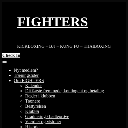
Skip
to
content
FIGHTERS
KICKBOXING – BJJ – KUNG FU – THAIBOXING
Check In
Nyt medlem?
Træningstider
Om FIGHTERS
Kalender
Dit første fremmøde, kontingent og betaling
Regler i klubben
Trænere
Bestyrelsen
Klubtøj
Graduering / bælteprøve
Værdier og visioner
Historie